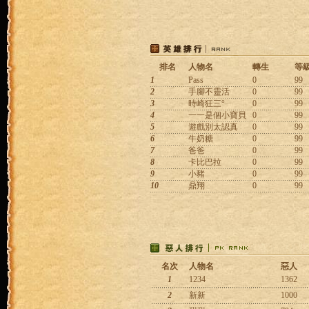
排名
人物名
轉生
等
1
Pass
0
99
2
手腳不靈活
0
99
3
時崎狂三°
0
99
4
一一是個小寶貝
0
99
5
遊戲別太認真
0
99
6
牛奶糖
0
99
7
爸爸
0
99
8
卡比巴拉
0
99
9
小豬
0
99
10
鼎翔
0
99
名次
人物名
惡人
1
1234
1362
2
新新
1000