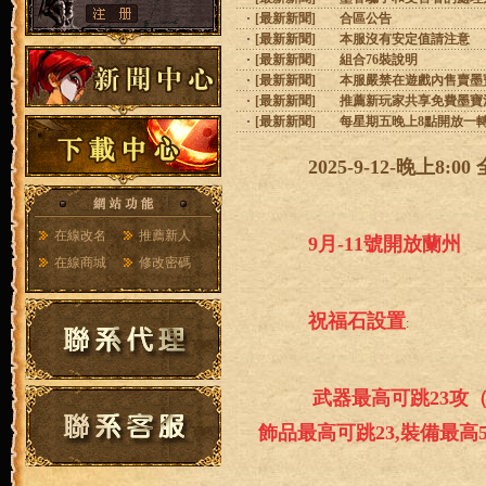
[
最新新聞
]
合區公告
[
最新新聞
]
本服沒有安定值請注意
[
最新新聞
]
組合76裝說明
[
最新新聞
]
本服嚴禁在遊戲內售賣墨
[
最新新聞
]
推薦新玩家共享免費墨寶
[
最新新聞
]
每星期五晚上8點開放一
2025-9-12-晚上8
在線改名
推薦新人
9月-11號開放蘭州
在線商城
修改密碼
祝福石設置
: 
武器最高可跳23攻
  飾品最高可跳23,裝備最高