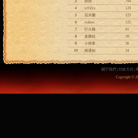
3
甜甜
794
4
x小白x
128
5
花木蘭
125
6
wahoo
125
7
打火雞
81
8
崔勝鉉
39
9
小將軍
36
10
精通劍
34
關于我們
|
付款方式
|
Copyright © 2
window.dataLayer = window.dataLayer || []; function gtag()