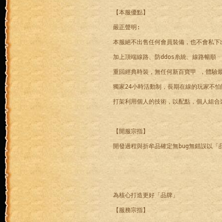
【本服優點】
嚴正聲明:
本服絕不出售任何會員裝備，也不會私下
加上頂端線路、防ddos糸統、線路暢順
重回經典時裝，無任何新百寶甲 ，體驗
獨家24小時活動制，長期在線的玩家不怕
打架利用個人的技術，以配點，個人組合
【開服宗指】
為核心打造更好「品牌」
【服務宗指】