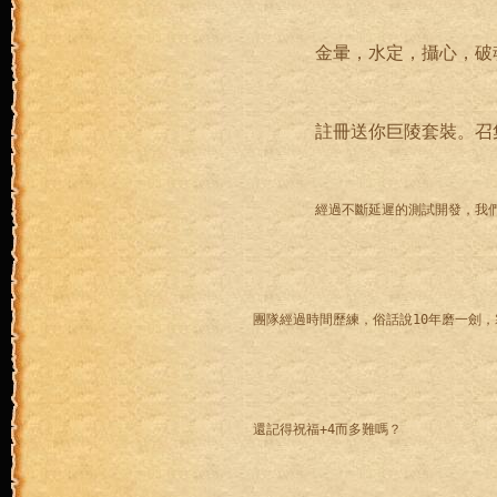
金暈，水定，攝心，破
註冊送你巨陵套裝。召