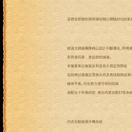
經過大師級團隊精心設計不斷優化,即將
所而老玩家，拿起您的滅魂。
本服素來以無親友和及長久穩定而聞名
這肋將以慢服設置推出而及舊技能模組展
確保平衡,付出努力便可得到回報
內含自動檢測卡機糸統