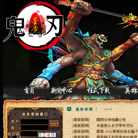
[
最新新聞
]
關閉女神地圖公告
[
最新新聞
]
本服禁止名字帶有空白
[
最新新聞
]
嚴重:小心專業的假名騙
驗 証碼
[
最新新聞
]
墨香騙子和受害者的處理