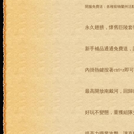
開服免費送：各種寵物蘭州活
永久翅膀，懷舊巨陵套
新手補品通通免費送，
內掛熱鍵按著ctrl+z
最高開放南戴河，回歸
好玩不變態，重獲組隊
提高力職業攻擊，讓喜