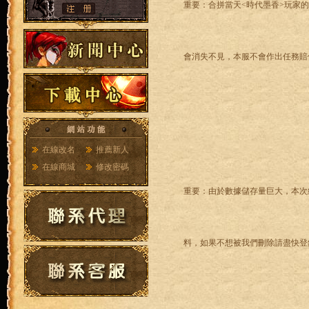
重要：合拼當天<時代墨香>玩家
會消失不見，本服不會作出任務賠
在線改名
推薦新人
在線商城
修改密碼
重要：由於數據儲存量巨大，本次
料，如果不想被我們刪除請盡快登