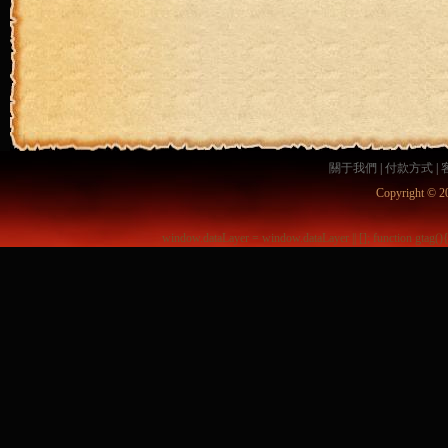
關于我們
|
付款方式
|
Copyright © 2
window.dataLayer = window.dataLayer || []; function gtag()