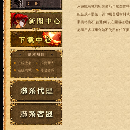
用遊戲商城的67裝備+9再加裝備轉
組合成76裝後，要+9用普通材料
裝備轉換石(普通)可以在開碰碰運
必須用多福組合如不使用有任何損
在線改名
推薦新人
在線商城
修改密碼