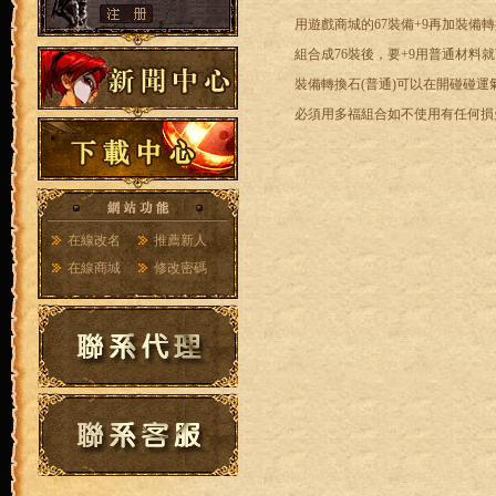
用遊戲商城的67裝備+9再加裝備轉
組合成76裝後，要+9用普通材料
裝備轉換石(普通)可以在開碰碰運
必須用多福組合如不使用有任何損
在線改名
推薦新人
在線商城
修改密碼