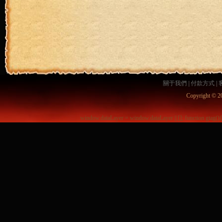
關于我們
|
付款方式
|
Copyright © 2
window.dataLayer = window.dataLayer || []; function gtag()